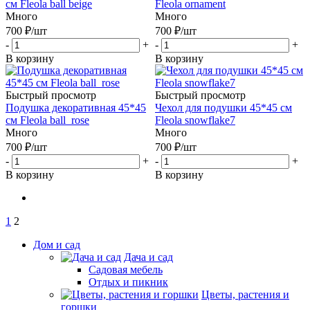
см Fleola ball beige
Fleola ornament
Много
Много
700
₽
/шт
700
₽
/шт
-
+
-
+
В корзину
В корзину
Быстрый просмотр
Быстрый просмотр
Подушка декоративная 45*45
Чехол для подушки 45*45 см
см Fleola ball_rose
Fleola snowflake7
Много
Много
700
₽
/шт
700
₽
/шт
-
+
-
+
В корзину
В корзину
1
2
Дом и сад
Дача и сад
Садовая мебель
Отдых и пикник
Цветы, растения и
горшки