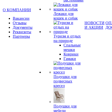
растениями
О КОМПАНИИ
Лежаки для
кошек и собак
Вакансии
Отзывы
НОВОСТИ
ОП
Документы
И АКЦИИ
ДО
Реквизиты
Туризм и отдых
Партнеры
на природе
Спальные
мешки
Коврики
Гамаки
Подушки для
подвесных
кресел
Подушки для
мебели