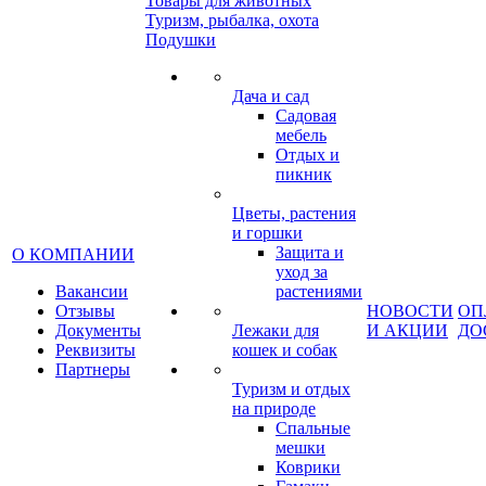
Товары для животных
Туризм, рыбалка, охота
Подушки
Дача и сад
Садовая
мебель
Отдых и
пикник
Цветы, растения
и горшки
Защита и
О КОМПАНИИ
уход за
Вакансии
растениями
Отзывы
НОВОСТИ
ОП
Документы
Лежаки для
И АКЦИИ
ДО
Реквизиты
кошек и собак
Партнеры
Туризм и отдых
на природе
Спальные
мешки
Коврики