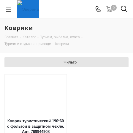
0
Коврики
Главная
-
Каталог
-
Туризм, рыбалка, охота
-
Туризм и отдых на природе
-
Коврики
Фильтр
Коврик туристический 190*60
с фольгой в защитном чехле,
Арт. 769944908