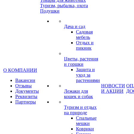
Товары для животных
Туризм, рыбалка, охота
Подушки
Дача и сад
Садовая
мебель
Отдых и
пикник
Цветы, растения
и горшки
Защита и
О КОМПАНИИ
уход за
Вакансии
растениями
Отзывы
НОВОСТИ
ОП
Документы
Лежаки для
И АКЦИИ
ДО
Реквизиты
кошек и собак
Партнеры
Туризм и отдых
на природе
Спальные
мешки
Коврики