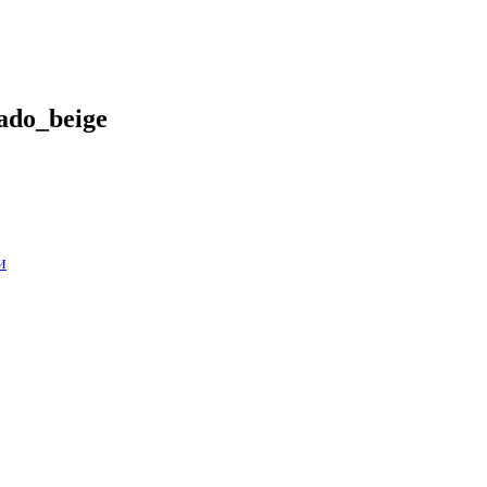
ado_beige
и