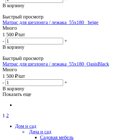
В корзину
Быстрый просмотр
Матрас для шезлонга / лежака_55х180_ beige
Много
1 500
₽
/шт
-
+
В корзину
Быстрый просмотр
Матрас для шезлонга / лежака_55х180_OasisBlack
Много
1 500
₽
/шт
-
+
В корзину
Показать еще
1
2
Дом и сад
Дача и сад
Садовая мебель