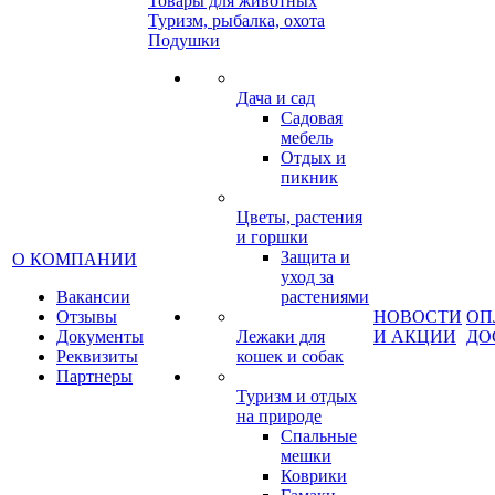
Товары для животных
Туризм, рыбалка, охота
Подушки
Дача и сад
Садовая
мебель
Отдых и
пикник
Цветы, растения
и горшки
Защита и
О КОМПАНИИ
уход за
Вакансии
растениями
Отзывы
НОВОСТИ
ОП
Документы
Лежаки для
И АКЦИИ
ДО
Реквизиты
кошек и собак
Партнеры
Туризм и отдых
на природе
Спальные
мешки
Коврики