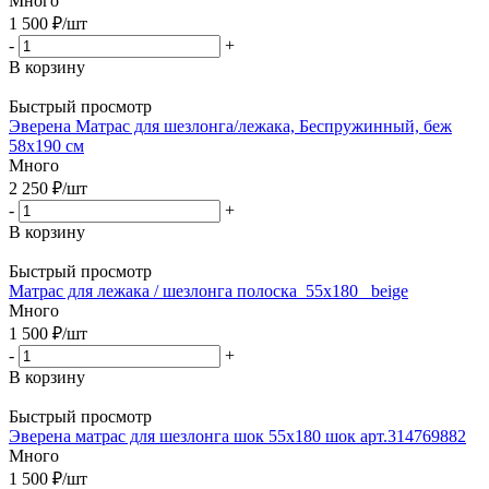
Много
1 500
₽
/шт
-
+
В корзину
Быстрый просмотр
Эверена Матрас для шезлонга/лежака, Беспружинный, беж
58х190 см
Много
2 250
₽
/шт
-
+
В корзину
Быстрый просмотр
Матрас для лежака / шезлонга полоска_55х180_ beige
Много
1 500
₽
/шт
-
+
В корзину
Быстрый просмотр
Эверена матрас для шезлонга шок 55х180 шок арт.314769882
Много
1 500
₽
/шт