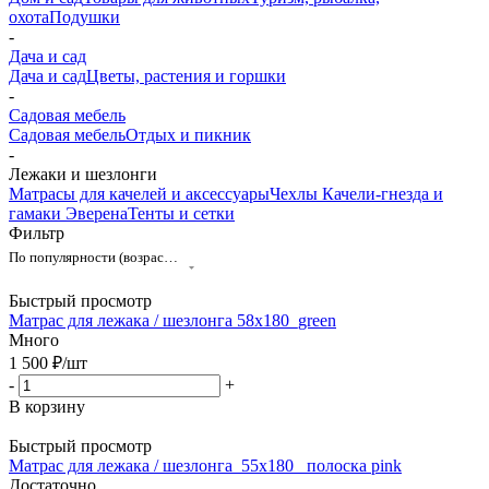
охота
Подушки
-
Дача и сад
Дача и сад
Цветы, растения и горшки
-
Садовая мебель
Садовая мебель
Отдых и пикник
-
Лежаки и шезлонги
Матрасы для качелей и аксессуары
Чехлы
Качели-гнезда и
гамаки Эверена
Тенты и сетки
Фильтр
По популярности (возрастание)
Быстрый просмотр
Матрас для лежака / шезлонга 58х180_green
Много
1 500
₽
/шт
-
+
В корзину
Быстрый просмотр
Матрас для лежака / шезлонга_55х180_ полоска pink
Достаточно