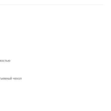
ткостью
Съемный чехол