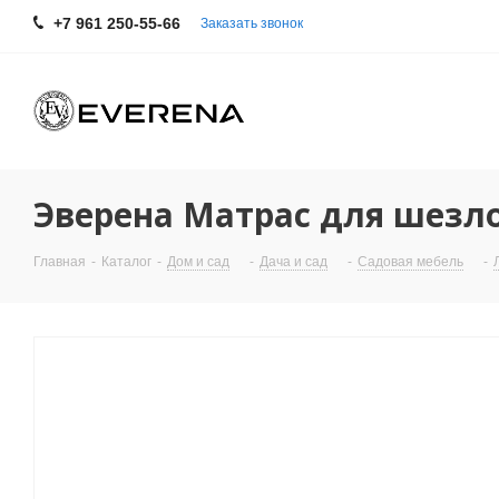
+7 961 250-55-66
Заказать звонок
Эверена Матрас для шезло
Главная
-
Каталог
-
Дом и сад
-
Дача и сад
-
Садовая мебель
-