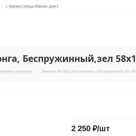
г. Киржач, улица Южная, дом 2
нга, Беспружинный,зел 58х1
Лежаки и шезлонги
-
Эверена Матрас для шезлонга, Беспружинный,зел 58
2 250
₽
/шт