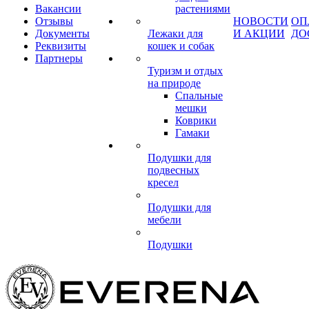
Вакансии
растениями
Отзывы
НОВОСТИ
ОП
Документы
Лежаки для
И АКЦИИ
ДО
Реквизиты
кошек и собак
Партнеры
Туризм и отдых
на природе
Спальные
мешки
Коврики
Гамаки
Подушки для
подвесных
кресел
Подушки для
мебели
Подушки