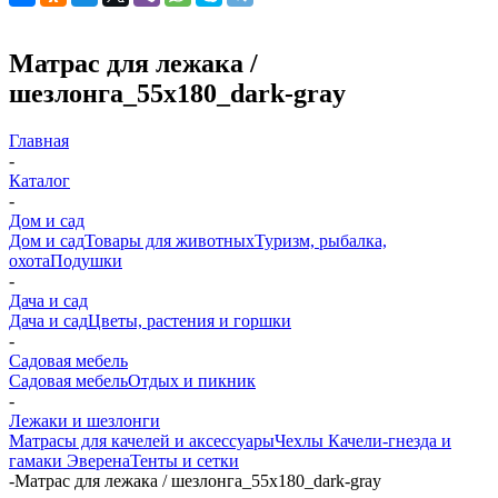
Матрас для лежака /
шезлонга_55х180_dark-gray
Главная
-
Каталог
-
Дом и сад
Дом и сад
Товары для животных
Туризм, рыбалка,
охота
Подушки
-
Дача и сад
Дача и сад
Цветы, растения и горшки
-
Садовая мебель
Садовая мебель
Отдых и пикник
-
Лежаки и шезлонги
Матрасы для качелей и аксессуары
Чехлы
Качели-гнезда и
гамаки Эверена
Тенты и сетки
-
Матрас для лежака / шезлонга_55х180_dark-gray