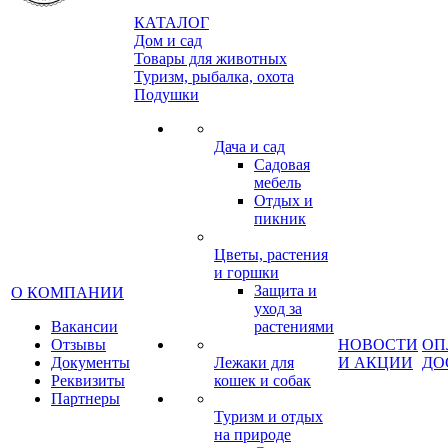
КАТАЛОГ
Дом и сад
Товары для животных
Туризм, рыбалка, охота
Подушки
Дача и сад
Садовая
мебель
Отдых и
пикник
Цветы, растения
и горшки
Защита и
О КОМПАНИИ
уход за
Вакансии
растениями
Отзывы
НОВОСТИ
ОП
Документы
Лежаки для
И АКЦИИ
ДО
Реквизиты
кошек и собак
Партнеры
Туризм и отдых
на природе