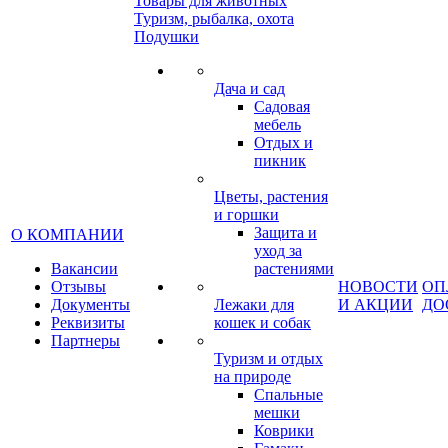
Товары для животных
Туризм, рыбалка, охота
Подушки
Дача и сад
Садовая
мебель
Отдых и
пикник
Цветы, растения
и горшки
Защита и
О КОМПАНИИ
уход за
Вакансии
растениями
Отзывы
НОВОСТИ
ОП
Документы
Лежаки для
И АКЦИИ
ДО
Реквизиты
кошек и собак
Партнеры
Туризм и отдых
на природе
Спальные
мешки
Коврики