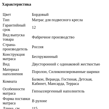
Характеристика
Цвет
Бордовый
Тип
Матрас для подвесного кресла
Гарантийный
12
срок
Вид выпуска
Фабричное производство
товара
Страна-
Россия
производитель
Конструкция
Беспружинный
матраса
Вид
Двусторонний с одинаковой жесткостью
Материал
Поролон, Силиконизированные шарики
наполнения
Балкон, Веранда, Гостиная, Детская,
Комната
Кабинет, Мансарда, Терраса
Особенности
Гипоаллергенный наполнитель
матраса
Форма поставки
В рулоне
матраса
Длина, см
115