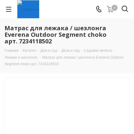
0
Матрас для лежака / шезлонга
Everena Outdoor Segment choko
арт. 7234118502
Главная
-
Каталог
-
Дом и сад
-
Дача и сад
-
Садовая мебель
-
Лежаки и шезлонги
-
Матрас для лежака / шезлонга Everena Outdoor
Segment choko арт. 7234118502