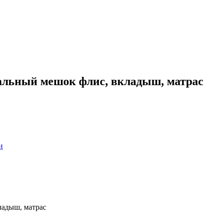
пальный мешок флис, вкладыш, матрас
и
ладыш, матрас