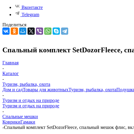
Вконтакте
Telegram
Поделиться
Спальный комплект SetDozorFleece, с
Главная
-
Каталог
-
Туризм, рыбалка, охота
Дом и сад
Товары для животных
Туризм, рыбалка, охота
Подушк
-
Туризм и отдых на природе
Туризм и отдых на природе
-
Спальные мешки
Коврики
Гамаки
-
Спальный комплект SetDozorFleece, спальный мешок флис, вк