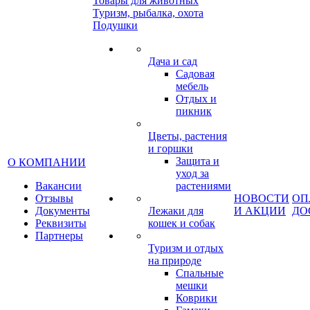
Товары для животных
Туризм, рыбалка, охота
Подушки
Дача и сад
Садовая
мебель
Отдых и
пикник
Цветы, растения
и горшки
Защита и
О КОМПАНИИ
уход за
Вакансии
растениями
Отзывы
НОВОСТИ
ОП
Документы
Лежаки для
И АКЦИИ
ДО
Реквизиты
кошек и собак
Партнеры
Туризм и отдых
на природе
Спальные
мешки
Коврики