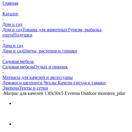
Главная
-
Каталог
-
Дом и сад
Дом и сад
Товары для животных
Туризм, рыбалка,
охота
Подушки
-
Дача и сад
Дача и сад
Цветы, растения и горшки
-
Садовая мебель
Садовая мебель
Отдых и пикник
-
Матрасы для качелей и аксессуары
Лежаки и шезлонги
Чехлы
Качели-гнезда и гамаки
Эверена
Тенты и сетки
-
Матрас для качелей 130х50х5 Everena Outdoor monstera_pilar