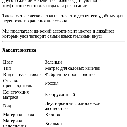
другой садовой мебели, позволяя создать уютное и
комфортное место для отдыха и релаксации.
Также матрас легко складывается, что делает его удобным для
переноски и хранения вне сезона.
Мы предлагаем широкий ассортимент цветов и дизайнов,
который удовлетворит самый взыскательный вкус!
Характеристика
Цвет
Зеленый
Тип
Матрас для садовых качелей
Вид выпуска товара
Фабричное производство
Страна-
Россия
производитель
Конструкция
Беспружинный
матраса
Двусторонний с одинаковой
Вид
жесткостью
Материал чехла
Хлопок
Материал
Холлкон
наполнения