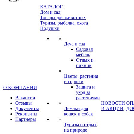
КАТАЛОГ
Дом и сад
Товары для животных
Туризм, рыбалка, охота
Подушки
Дача и сад
Садовая
мебель
Отдых и
пикник
Цветы, растения
и горшки
Защита и
О КОМПАНИИ
уход за
Вакансии
растениями
Отзывы
НОВОСТИ
ОП
Документы
Лежаки для
И АКЦИИ
ДО
Реквизиты
кошек и собак
Партнеры
Туризм и отдых
на природе