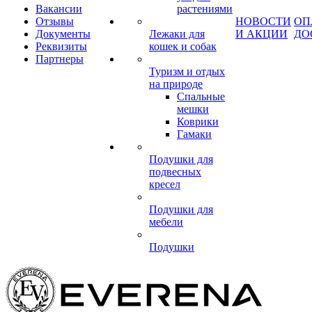
Вакансии
растениями
Отзывы
НОВОСТИ
ОП
Документы
Лежаки для
И АКЦИИ
ДО
Реквизиты
кошек и собак
Партнеры
Туризм и отдых
на природе
Спальные
мешки
Коврики
Гамаки
Подушки для
подвесных
кресел
Подушки для
мебели
Подушки