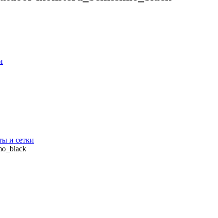
и
ты и сетки
mo_black