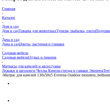
Главная
-
Каталог
-
Дом и сад
Дом и сад
Товары для животных
Туризм, рыбалка, охота
Подушк
-
Дача и сад
Дача и сад
Цветы, растения и горшки
-
Садовая мебель
Садовая мебель
Отдых и пикник
-
Матрасы для качелей и аксессуары
Лежаки и шезлонги
Чехлы
Качели-гнезда и гамаки Эверена
Тен
-
Матрас для качелей 130х50х5 Everena Outdoor monstera_bellissi