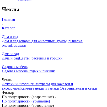
Чехлы
Главная
-
Каталог
-
Дом и сад
Дом и сад
Товары для животных
Туризм, рыбалка,
охота
Подушки
-
Дача и сад
Дача и сад
Цветы, растения и горшки
-
Садовая мебель
Садовая мебель
Отдых и пикник
-
Чехлы
Лежаки и шезлонги
Матрасы для качелей и
аксессуары
Качели-гнезда и гамаки Эверена
Тенты и сетки
Фильтр
По популярности (возрастание)
По популярности (убывание)
По популярности (возрастание)