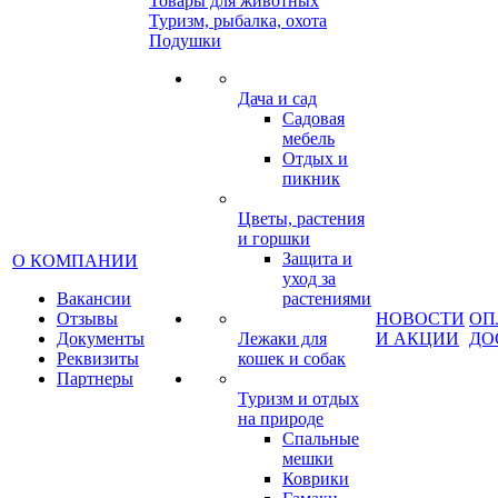
Товары для животных
Туризм, рыбалка, охота
Подушки
Дача и сад
Садовая
мебель
Отдых и
пикник
Цветы, растения
и горшки
Защита и
О КОМПАНИИ
уход за
Вакансии
растениями
Отзывы
НОВОСТИ
ОП
Документы
Лежаки для
И АКЦИИ
ДО
Реквизиты
кошек и собак
Партнеры
Туризм и отдых
на природе
Спальные
мешки
Коврики