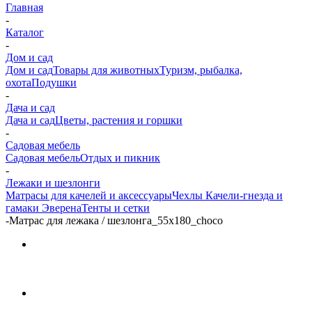
Главная
-
Каталог
-
Дом и сад
Дом и сад
Товары для животных
Туризм, рыбалка,
охота
Подушки
-
Дача и сад
Дача и сад
Цветы, растения и горшки
-
Садовая мебель
Садовая мебель
Отдых и пикник
-
Лежаки и шезлонги
Матрасы для качелей и аксессуары
Чехлы
Качели-гнезда и
гамаки Эверена
Тенты и сетки
-
Матрас для лежака / шезлонга_55х180_choco