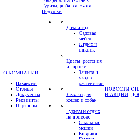
Товары для животных
Туризм, рыбалка, охота
Подушки
Дача и сад
Садовая
мебель
Отдых и
пикник
Цветы, растения
и горшки
Защита и
О КОМПАНИИ
уход за
Вакансии
растениями
Отзывы
НОВОСТИ
ОП
Документы
Лежаки для
И АКЦИИ
ДО
Реквизиты
кошек и собак
Партнеры
Туризм и отдых
на природе
Спальные
мешки
Коврики