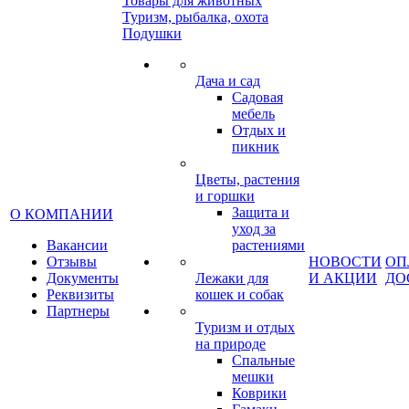
Товары для животных
Туризм, рыбалка, охота
Подушки
Дача и сад
Садовая
мебель
Отдых и
пикник
Цветы, растения
и горшки
Защита и
О КОМПАНИИ
уход за
Вакансии
растениями
Отзывы
НОВОСТИ
ОП
Документы
Лежаки для
И АКЦИИ
ДО
Реквизиты
кошек и собак
Партнеры
Туризм и отдых
на природе
Спальные
мешки
Коврики