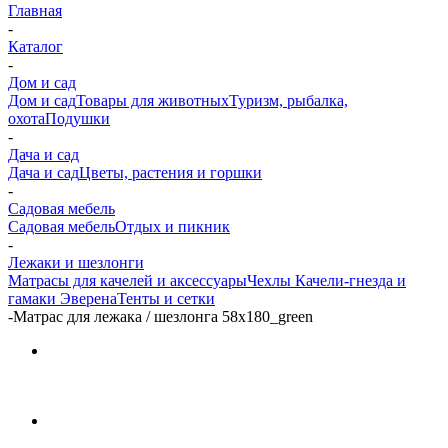
Главная
-
Каталог
-
Дом и сад
Дом и сад
Товары для животных
Туризм, рыбалка,
охота
Подушки
-
Дача и сад
Дача и сад
Цветы, растения и горшки
-
Садовая мебель
Садовая мебель
Отдых и пикник
-
Лежаки и шезлонги
Матрасы для качелей и аксессуары
Чехлы
Качели-гнезда и
гамаки Эверена
Тенты и сетки
-
Матрас для лежака / шезлонга 58х180_green