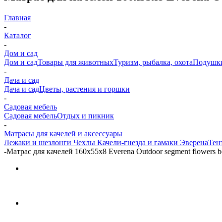
Главная
-
Каталог
-
Дом и сад
Дом и сад
Товары для животных
Туризм, рыбалка, охота
Подушк
-
Дача и сад
Дача и сад
Цветы, растения и горшки
-
Садовая мебель
Садовая мебель
Отдых и пикник
-
Матрасы для качелей и аксессуары
Лежаки и шезлонги
Чехлы
Качели-гнезда и гамаки Эверена
Тен
-
Матрас для качелей 160х55х8 Everena Outdoor segment flowers b