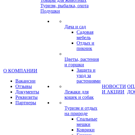
Товары для животных
Туризм, рыбалка, охота
Подушки
Дача и сад
Садовая
мебель
Отдых и
пикник
Цветы, растения
и горшки
Защита и
О КОМПАНИИ
уход за
Вакансии
растениями
Отзывы
НОВОСТИ
ОП
Документы
Лежаки для
И АКЦИИ
ДО
Реквизиты
кошек и собак
Партнеры
Туризм и отдых
на природе
Спальные
мешки
Коврики