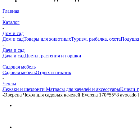
Главная
-
Каталог
-
Дом и сад
Дом и сад
Товары для животных
Туризм, рыбалка, охота
Подушк
-
Дача и сад
Дача и сад
Цветы, растения и горшки
-
Садовая мебель
Садовая мебель
Отдых и пикник
-
Чехлы
Лежаки и шезлонги
Матрасы для качелей и аксессуары
Качели-г
-
Эверена Чехол для садовых качелей Everena 170*55*8 avocado 