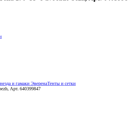
и
незда и гамаки Эверена
Тенты и сетки
bezh, Арт. 640399847