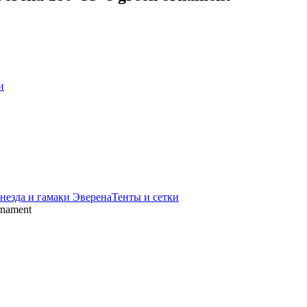
и
незда и гамаки Эверена
Тенты и сетки
rnament