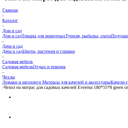
Главная
-
Каталог
-
Дом и сад
Дом и сад
Товары для животных
Туризм, рыбалка, охота
Подушк
-
Дача и сад
Дача и сад
Цветы, растения и горшки
-
Садовая мебель
Садовая мебель
Отдых и пикник
-
Чехлы
Лежаки и шезлонги
Матрасы для качелей и аксессуары
Качели-г
-
Чехол на матрас для садовых качелей Everena 180*55*8 green o